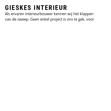
GIESKES INTERIEUR
Als ervaren interieurbouwer kennen wij het klappen
van de zweep. Geen enkel project is ons te gek, voor
elke uitdaging bieden wij een passende oplossing. Met
ambachtelijk oog wordt er nauwkeurig naar alle details
gekeken. Zo overtreffen wij uw verwachting en kunt u
jarenlang genieten van een hoogwaardig interieur dat
volledig aansluit op uw wensen.
OVER ONS