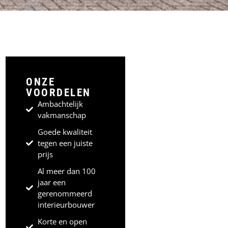
ONZE
VOORDELEN
Ambachtelijk
vakmanschap
Goede kwaliteit
tegen een juiste
prijs
Al meer dan 100
jaar een
gerenommeerd
interieurbouwer
Korte en open